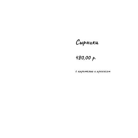
Сырники
480,00
р.
с карамелью и арахисом