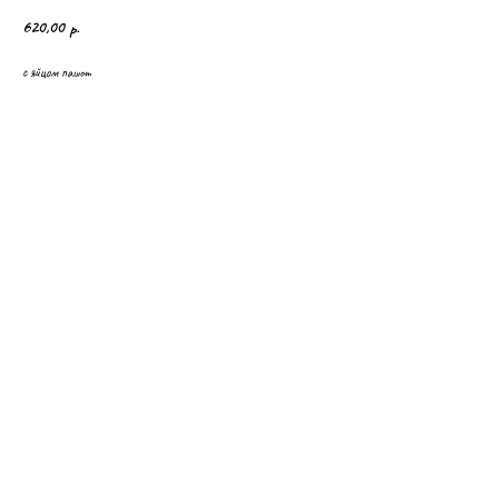
620,00
р.
с яйцом пашот