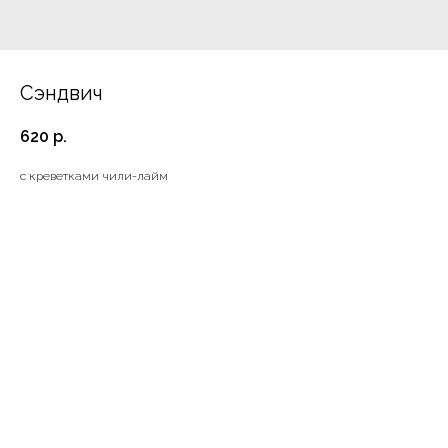
Сэндвич
620
р.
с креветками чили-лайм